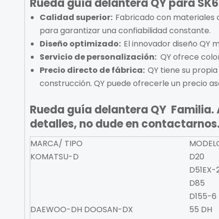
Rueda guía delantera QY para SK
Calidad superior:
Fabricado con materiales 
para garantizar una confiabilidad constante.
Diseño optimizado:
El innovador diseño QY me
Servicio de personalización:
QY ofrece color
Precio directo de fábrica:
QY tiene su propia
construcción. QY puede ofrecerle un precio a
Rueda guía delantera QY Familia.
detalles, no dude en contactarnos
MARCA/ TIPO
MODELO
KOMATSU-D
D20
D51EX-
D85
D155-6
DAEWOO-DH DOOSAN-DX
55 DH