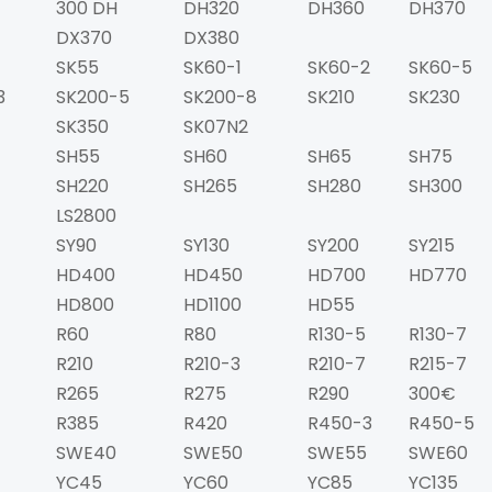
300 DH
DH320
DH360
DH370
DX370
DX380
SK55
SK60-1
SK60-2
SK60-5
3
SK200-5
SK200-8
SK210
SK230
SK350
SK07N2
SH55
SH60
SH65
SH75
SH220
SH265
SH280
SH300
LS2800
SY90
SY130
SY200
SY215
HD400
HD450
HD700
HD770
HD800
HD1100
HD55
R60
R80
R130-5
R130-7
R210
R210-3
R210-7
R215-7
R265
R275
R290
300€
R385
R420
R450-3
R450-5
SWE40
SWE50
SWE55
SWE60
YC45
YC60
YC85
YC135