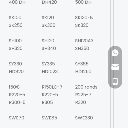
400 DH
DH420
500 DH
SK100
SK120
SK130-8
SK250
SK300
SK320
SH100
SH120
SH120A3
SH320
SH340
SH350
+861886
SY330
SY335
SY365
richie
HD820
HD1023
HD1250
+86-188
150€
R150LC-7
200 rands
R220-5
R220-5
R225-7
R300-5
R305
R320
SWE70
SWE85
SWE330