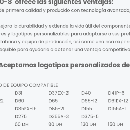
60-8
ofrece las siguientes ventajas:
de primera calidad y producido con tecnología avanzada
jora la durabilidad y extiende la vida útil del component
es y logotipos personalizables para adaptarse a sus pref
 fábrica y equipo de producción, así como una rica experi
sequible para ayudarle a obtener una ventaja competitiv
 Aceptamos logotipos personalizados d
.
 DE EQUIPO COMPATIBLE
D31
D37EX-21
D40
D41P-6
22
D60
D65
D65-12
D61EX-12
D85EX-15
D85-21
D155
D155A-1
D275
D355A-3
D375-5
60 DH
80 DH
130 DH
150 DH