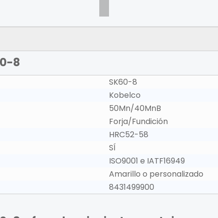
60-8
SK60-8
Kobelco
50Mn/40MnB
Forja/Fundición
HRC52-58
SÍ
ISO9001 e IATF16949
Amarillo o personalizado
8431499900