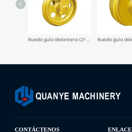
Rueda guía delantera QY para ZAX55
CONTÁCTENOS
ENLACE