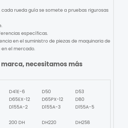
, cada rueda guía se somete a pruebas rigurosas
e.
erencias específicas.
encia en el suministro de piezas de maquinaria de
a en el mercado.
e marca, necesitamos más
D41E-6
D50
D53
D65EX-12
D65PX-12
D80
D155A-2
D155A-3
D155A-5
200 DH
DH220
DH258