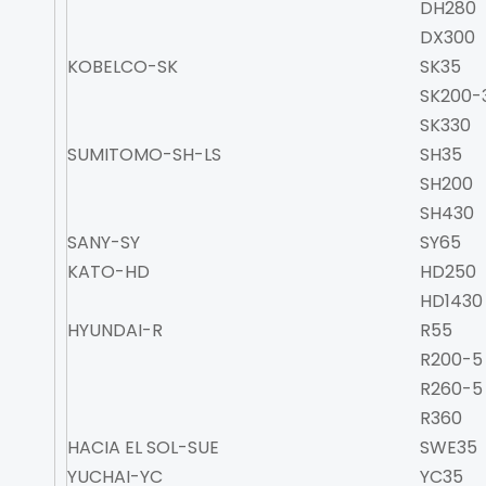
DH280
DX300
KOBELCO-SK
SK35
SK200-
SK330
SUMITOMO-SH-LS
SH35
SH200
SH430
SANY-SY
SY65
KATO-HD
HD250
HD1430
HYUNDAI-R
R55
R200-5
R260-5
R360
HACIA EL SOL-SUE
SWE35
YUCHAI-YC
YC35