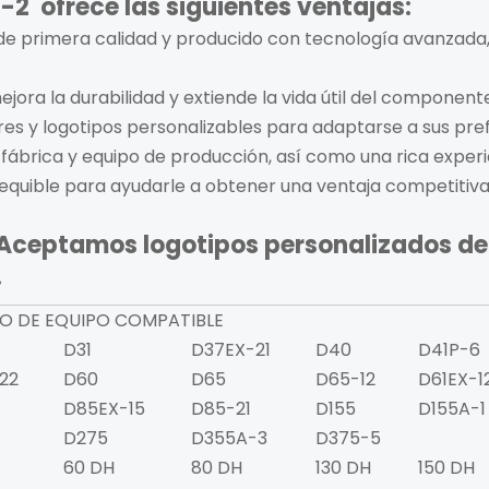
5-2
ofrece las siguientes ventajas:
de primera calidad y producido con tecnología avanzada
jora la durabilidad y extiende la vida útil del component
es y logotipos personalizables para adaptarse a sus pref
 fábrica y equipo de producción, así como una rica experi
sequible para ayudarle a obtener una ventaja competitiv
 Aceptamos logotipos personalizados d
.
O DE EQUIPO COMPATIBLE
D31
D37EX-21
D40
D41P-6
22
D60
D65
D65-12
D61EX-1
D85EX-15
D85-21
D155
D155A-1
D275
D355A-3
D375-5
60 DH
80 DH
130 DH
150 DH