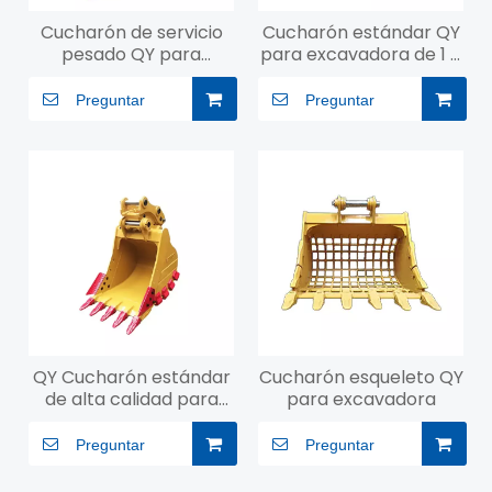
Cucharón de servicio
Cucharón estándar QY
pesado QY para
para excavadora de 1 a
excavadora de 10 a 50
30 toneladas
toneladas
Preguntar
Preguntar
QY Cucharón estándar
Cucharón esqueleto QY
de alta calidad para
para excavadora
excavadora de 1 a 30
toneladas
Preguntar
Preguntar