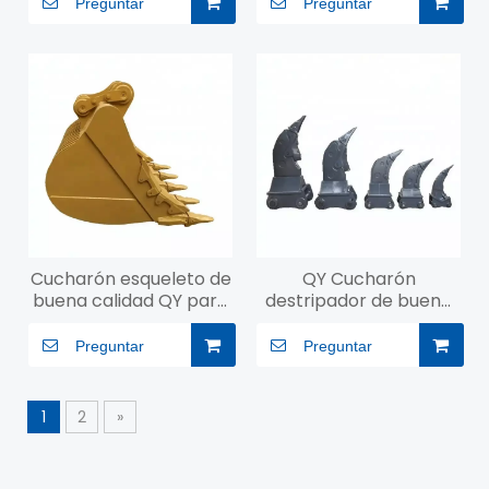
Preguntar
Preguntar
Cucharón esqueleto de
QY Cucharón
buena calidad QY para
destripador de buena
excavadora
calidad para
excavadora 1-100
Preguntar
Preguntar
toneladas
1
2
»