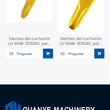
Dientes del cucharón
Dientes del cucharón
QY 61N8-31310RC para
QY 61NB-31310RC para
R290
R450
Preguntar
Preguntar