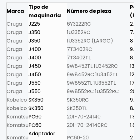
Tipo de
Pes
Marca
Número de pieza
maquinaria
(kg
Oruga
J225
6Y3222RC
2.9
Oruga
J350
1U3352RC
7.5
Oruga
J350
1U3352RC (LARGO)
8
Oruga
J400
7T3402RC
9.5
Oruga
J400
7T3402TL
8.3
Oruga
J450
9W8452TL 1U3452RC
13.5
Oruga
J450
9W8452RC 1U3452TL
12.0
Oruga
J550
9W8552TL 1U3552TL
17.5
Oruga
J550
9W8552RC 1U3552RC
20.5
Kobelco
SK350
SK350RC
9.5
Kobelco
SK350
SK350TL
8.3
Komatsu
PC60
201-70-24140
1.8
Komatsu
PC60
201-70-24140RC
1.8
Adaptador
Komatsu
PC60-20
2.5