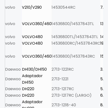
volvo
V210/V290
14530544RC
7.5
volvo
VOLVO360/460
14536800/14537843TL
13.0
volvo
VOLVO480
14536800TL/14537843TL
14.7
volvo
VOLVO480
14536800RC/14537843RC
19.8
volvo
VOLVO360/460
14536800/14537843RC
15.6
Daewoo
DH130/DH150
2713-1221RC
3.9
Adaptador
Daewoo
2713-1221
5.6
DH150
Daewoo
DH220
2713-1217RC
5.5
Daewoo
DH220
2713-1217RC (LARGO)
6.3
Adaptador
Daewoo
2713-1218-40
8.3