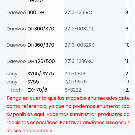
DH220
Daewoo
300 DH
2713-1219RC
8.5
Daewoo
DH360/370
2713-0032TL
6.6
Daewoo
DH360/370
2713-0032RC
10.5
Daewoo
DH420/500
2713-1236RC
11.0
sany
SY65/ SY75
12076809
2.6
sany
SY55
12076675
1.8
Hitachi
EX-70/6
6Y3222
2.9
Tenga en cuenta que los modelos enumerados anteri
como referencia, ya que no podemos enumerar todos
disponibles aquí. Podemos suministrar productos adic
requisitos específicos. Por favor envíenos su consulta 
de sus necesidades.