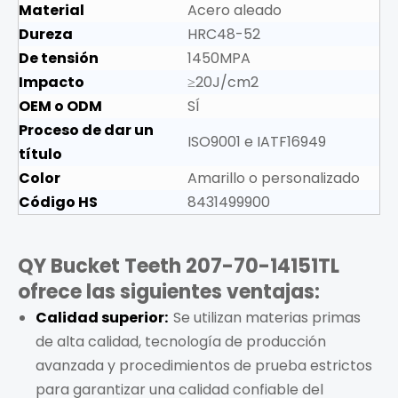
Material
Acero aleado
Dureza
HRC48-52
De tensión
1450MPA
Impacto
≥20J/cm2
OEM o ODM
SÍ
Proceso de dar un
ISO9001 e IATF16949
título
Color
Amarillo o personalizado
Código HS
8431499900
QY Bucket Teeth 207-70-14151TL
ofrece las siguientes ventajas:
Calidad superior:
Se utilizan materias primas
de alta calidad, tecnología de producción
avanzada y procedimientos de prueba estrictos
para garantizar una calidad confiable del