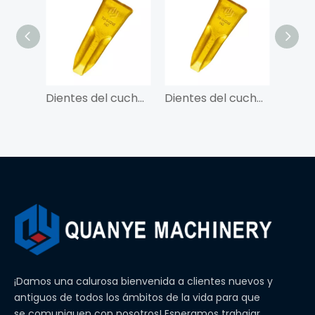
Dientes del cucharón QY 209-70-54210RC para PC650
Dientes del cucharón QY 209-70-54210RC para PC650
¡Damos una calurosa bienvenida a clientes nuevos y
antiguos de todos los ámbitos de la vida para que
se comuniquen con nosotros! Esperamos trabajar