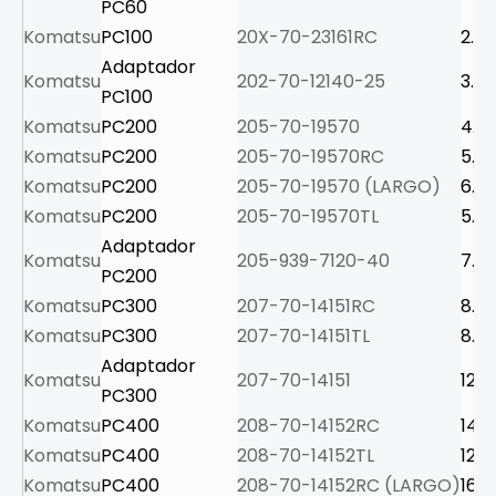
PC60
Komatsu
PC100
20X-70-23161RC
2.6
Adaptador
Komatsu
202-70-12140-25
3.3
PC100
Komatsu
PC200
205-70-19570
4.5
Komatsu
PC200
205-70-19570RC
5.1
Komatsu
PC200
205-70-19570 (LARGO)
6.1
Komatsu
PC200
205-70-19570TL
5.4
Adaptador
Komatsu
205-939-7120-40
7.3
PC200
Komatsu
PC300
207-70-14151RC
8.5
Komatsu
PC300
207-70-14151TL
8.3
Adaptador
Komatsu
207-70-14151
12.5
PC300
Komatsu
PC400
208-70-14152RC
14
Komatsu
PC400
208-70-14152TL
12.4
Komatsu
PC400
208-70-14152RC (LARGO)
16.3