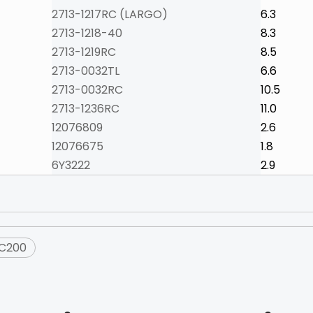
2713-1217RC (LARGO)
6.3
2713-1218-40
8.3
2713-1219RC
8.5
2713-0032TL
6.6
2713-0032RC
10.5
2713-1236RC
11.0
12076809
2.6
12076675
1.8
6Y3222
2.9
PC200