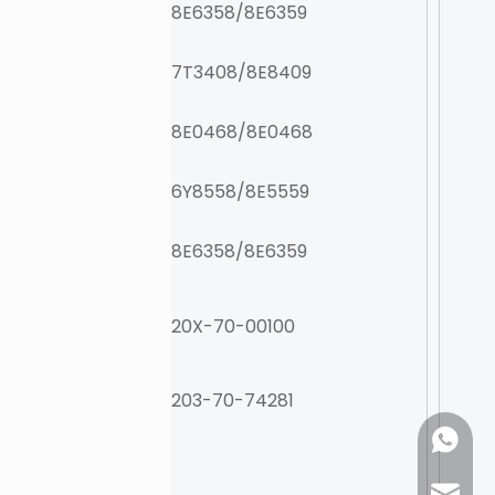
8E6358/8E6359
7T3408/8E8409
8E0468/8E0468
6Y8558/8E5559
8E6358/8E6359
20X-70-00100
203-70-74281
+861886