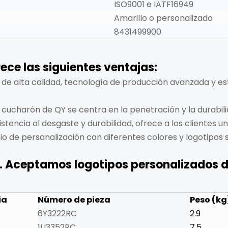
ISO9001 e IATF16949
Amarillo o personalizado
8431499900
ce las siguientes ventajas:
s de alta calidad, tecnología de producción avanzada y 
l cucharón de QY se centra en la penetración y la durabili
encia al desgaste y durabilidad, ofrece a los clientes u
io de personalización con diferentes colores y logotipos 
Y. Aceptamos logotipos personalizados
ia
Número de pieza
Peso (kg
6Y3222RC
2.9
1U3352RC
7.5