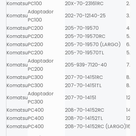
Komatsu
PC100
20X-70-23161RC
2.6
Adaptador
Komatsu
202-70-12140-25
3.3
PC100
Komatsu
PC200
205-70-19570
4.5
Komatsu
PC200
205-70-19570RC
5.1
Komatsu
PC200
205-70-19570 (LARGO)
6.1
Komatsu
PC200
205-70-19570TL
5.4
Adaptador
Komatsu
205-939-7120-40
7.3
PC200
Komatsu
PC300
207-70-14151RC
8.5
Komatsu
PC300
207-70-14151TL
8.3
Adaptador
Komatsu
207-70-14151
12.5
PC300
Komatsu
PC400
208-70-14152RC
14
Komatsu
PC400
208-70-14152TL
12.4
Komatsu
PC400
208-70-14152RC (LARGO)
16.3