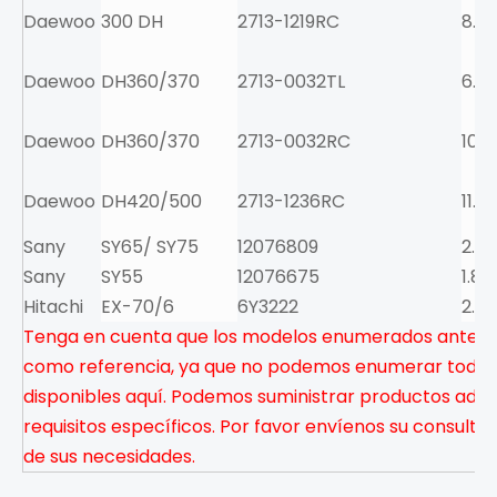
Daewoo
300 DH
2713-1219RC
8.5
Daewoo
DH360/370
2713-0032TL
6.6
Daewoo
DH360/370
2713-0032RC
10.5
Daewoo
DH420/500
2713-1236RC
11.0
Sany
SY65/ SY75
12076809
2.6
Sany
SY55
12076675
1.8
Hitachi
EX-70/6
6Y3222
2.9
Tenga en cuenta que los modelos enumerados anteri
como referencia, ya que no podemos enumerar todos
disponibles aquí. Podemos suministrar productos adic
requisitos específicos. Por favor envíenos su consulta 
de sus necesidades.