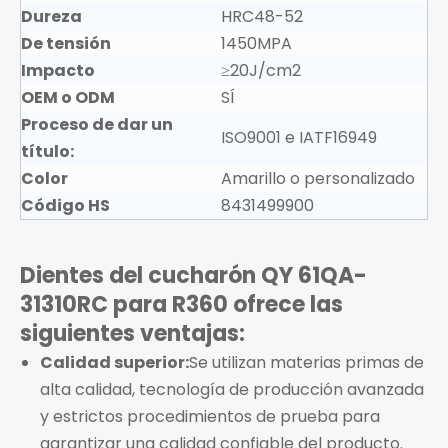
Dureza
HRC48-52
De tensión
1450MPA
Impacto
≥20J/cm2
OEM o ODM
SÍ
Proceso de dar un
ISO9001 e IATF16949
título:
Color
Amarillo o personalizado
Código HS
8431499900
Dientes del cucharón QY 61QA-
31310RC para R360
ofrece las
siguientes ventajas:
Calidad superior:
Se utilizan materias primas de
alta calidad, tecnología de producción avanzada
y estrictos procedimientos de prueba para
garantizar una calidad confiable del producto.