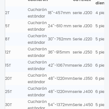
diente
Cucharón
2T
18''-457mm
serie J200
4 piez
estándar
Cucharón
5T
24''-610 mm
serie J200
5 pieza
estándar
Cucharón
8T
30''-762mm
Serie J220
5 pieza
estándar
Cucharón
12T
36''-915mm
serie J250
5 pieza
estándar
Cucharón
15T
42''-1067mm
serie J250
6 pieza
estándar
Cucharón
20T
48''-1220mm
Serie J350
6 pieza
estándar
Cucharón
25T
48''-1220mm
serie J400
6 pieza
estándar
Cucharón
30T
54''-1372mm
Serie J450
5 pieza
estándar