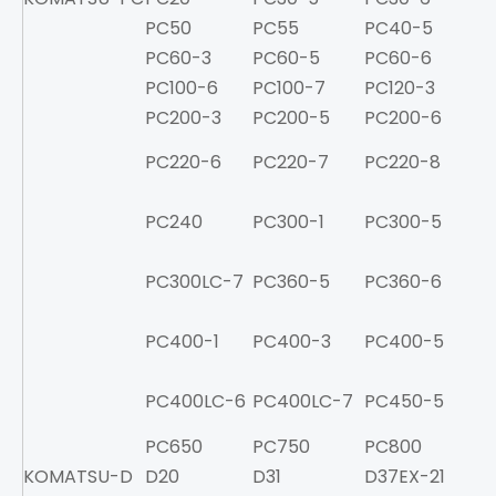
PC50
PC55
PC40-5
P
PC60-3
PC60-5
PC60-6
P
PC100-6
PC100-7
PC120-3
PC
PC200-3
PC200-5
PC200-6
P
PC220-6
PC220-7
PC220-8
P
PC240
PC300-1
PC300-5
P
PC300LC-7
PC360-5
PC360-6
P
PC400-1
PC400-3
PC400-5
P
PC400LC-6
PC400LC-7
PC450-5
P
PC650
PC750
PC800
P
KOMATSU-D
D20
D31
D37EX-21
D