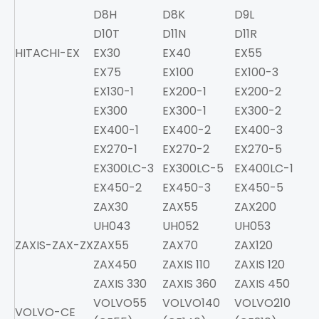
D8H
D8K
D9L
D
D10T
D11N
D11R
HITACHI-EX
EX30
EX40
EX55
E
EX75
EX100
EX100-3
EX
EX130-1
EX200-1
EX200-2
EX
EX300
EX300-1
EX300-2
EX
EX400-1
EX400-2
EX400-3
E
EX270-1
EX270-2
EX270-5
EX
EX300LC-3
EX300LC-5
EX400LC-1
E
EX450-2
EX450-3
EX450-5
EX
ZAX30
ZAX55
ZAX200
Z
UH043
UH052
UH053
U
ZAXIS-ZAX-ZX
ZAX55
ZAX70
ZAX120
Z
ZAX450
ZAXIS 110
ZAXIS 120
ZA
ZAXIS 330
ZAXIS 360
ZAXIS 450
ZA
VOLVO55
VOLVO140
VOLVO210
V
VOLVO-CE