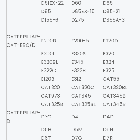
D51EX-22
D60
D65
D6
D85
D85EX-15
D85-21
D1
D155-6
D275
D355A-3
D
CATERPILLAR-
E200B
E200-5
E320D
E2
CAT-EBC/D
E300L
E320S
E320
E3
E320BL
E345
E324
E1
E322C
E322B
E325
E3
E120B
E312
CAT55
C
CAT320
CAT320C
CAT320BL
C
CAT973
CAT345
CAT345B
C
CAT325B
CAT325BL
CAT345B
CATERPILLAR-
D3C
D4
D4D
D
D
D5H
D5M
D5N
D
D6T
D7G
D7R
D