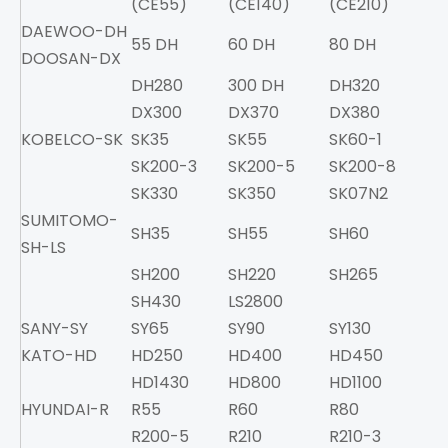
(CE55)
(CE140)
(CE210)
(E
DAEWOO-DH
55 DH
60 DH
80 DH
13
DOOSAN-DX
DH280
300 DH
DH320
D
DX300
DX370
DX380
KOBELCO-SK
SK35
SK55
SK60-1
SK
SK200-3
SK200-5
SK200-8
SK
SK330
SK350
SK07N2
SUMITOMO-
SH35
SH55
SH60
S
SH-LS
SH200
SH220
SH265
S
SH430
LS2800
SANY-SY
SY65
SY90
SY130
SY
KATO-HD
HD250
HD400
HD450
H
HD1430
HD800
HD1100
HYUNDAI-R
R55
R60
R80
R1
R200-5
R210
R210-3
R2