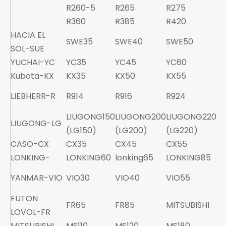
R260-5
R265
R275
R2
R360
R385
R420
R
HACIA EL
SWE35
SWE40
SWE50
S
SOL-SUE
YUCHAI-YC
YC35
YC45
YC60
Y
Kubota-KX
KX35
KX50
KX55
K
LIEBHERR-R
R914
R916
R924
R9
LIUGONG150
LIUGONG200
LIUGONG220
L
LIUGONG-LG
(LG150)
(LG200)
(LG220)
(L
CASO-CX
CX35
CX45
CX55
C
LONKING-
LONKING60
lonking65
LONKING85
YANMAR-VIO
VIO30
VIO40
VIO55
V
FUTON
FR65
FR85
MITSUBISHI
MS
LOVOL-FR
MITSUBISHI
MS110
MS120
MS180
M