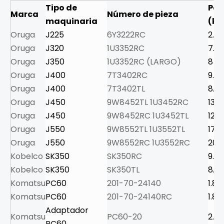
Tipo de
Pes
Marca
Número de pieza
maquinaria
(kg
Oruga
J225
6Y3222RC
2.9
Oruga
J320
1U3352RC
7.5
Oruga
J350
1U3352RC (LARGO)
8
Oruga
J400
7T3402RC
9.5
Oruga
J400
7T3402TL
8.3
Oruga
J450
9W8452TL 1U3452RC
13.5
Oruga
J450
9W8452RC 1U3452TL
12.0
Oruga
J550
9W8552TL 1U3552TL
17.5
Oruga
J550
9W8552RC 1U3552RC
20.5
Kobelco
SK350
SK350RC
9.5
Kobelco
SK350
SK350TL
8.3
Komatsu
PC60
201-70-24140
1.8
Komatsu
PC60
201-70-24140RC
1.8
Adaptador
Komatsu
PC60-20
2.5
PC60