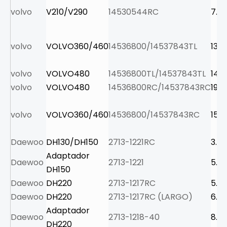
volvo
V210/V290
14530544RC
7.5
volvo
VOLVO360/460
14536800/14537843TL
13.0
volvo
VOLVO480
14536800TL/14537843TL
14.7
volvo
VOLVO480
14536800RC/14537843RC
19.8
volvo
VOLVO360/460
14536800/14537843RC
15.6
Daewoo
DH130/DH150
2713-1221RC
3.9
Adaptador
Daewoo
2713-1221
5.6
DH150
Daewoo
DH220
2713-1217RC
5.5
Daewoo
DH220
2713-1217RC (LARGO)
6.3
Adaptador
Daewoo
2713-1218-40
8.3
DH220