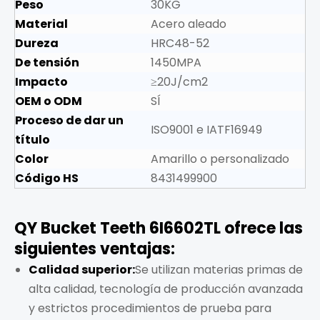
Peso
30KG
Material
Acero aleado
Dureza
HRC48-52
De tensión
1450MPA
Impacto
≥20J/cm2
OEM o ODM
SÍ
Proceso de dar un
ISO9001 e IATF16949
título
Color
Amarillo o personalizado
Código HS
8431499900
QY Bucket Teeth 6I6602TL ofrece las
siguientes ventajas:
Calidad superior:
Se utilizan materias primas de
alta calidad, tecnología de producción avanzada
y estrictos procedimientos de prueba para