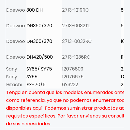
Daewoo
300 DH
2713-1219RC
8.5
Daewoo
DH360/370
2713-0032TL
6.6
Daewoo
DH360/370
2713-0032RC
10.5
Daewoo
DH420/500
2713-1236RC
11.0
Sany
SY65/ SY75
12076809
2.6
Sany
SY55
12076675
1.8
Hitachi
EX-70/6
6Y3222
2.9
Tenga en cuenta que los modelos enumerados anteri
como referencia, ya que no podemos enumerar todos
disponibles aquí. Podemos suministrar productos adic
requisitos específicos. Por favor envíenos su consulta 
de sus necesidades.