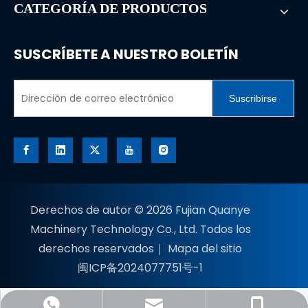
CATEGORÍA DE PRODUCTOS
SUSCRÍBETE A NUESTRO BOLETÍN
Suscribirse
Derechos de autor ©
2026
Fujian Quanye
Machinery Technology Co., Ltd. Todos los
derechos reservados｜
Mapa del sitio
闽ICP备2024077751号-1
richie@qymachinery.com
+86-18860162561
+8618860162561