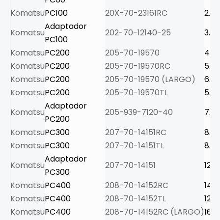
Komatsu
PC100
20X-70-23161RC
2.6
Adaptador
Komatsu
202-70-12140-25
3.3
PC100
Komatsu
PC200
205-70-19570
4.5
Komatsu
PC200
205-70-19570RC
5.1
Komatsu
PC200
205-70-19570 (LARGO)
6.1
Komatsu
PC200
205-70-19570TL
5.4
Adaptador
Komatsu
205-939-7120-40
7.3
PC200
Komatsu
PC300
207-70-14151RC
8.5
Komatsu
PC300
207-70-14151TL
8.3
Adaptador
Komatsu
207-70-14151
12.5
PC300
Komatsu
PC400
208-70-14152RC
14
Komatsu
PC400
208-70-14152TL
12.4
Komatsu
PC400
208-70-14152RC (LARGO)
16.3