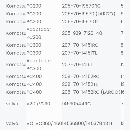
Komatsu
PC200
205-70-19570RC
5.1
Komatsu
PC200
205-70-19570 (LARGO)
6.1
Komatsu
PC200
205-70-19570TL
5.4
Adaptador
Komatsu
205-939-7120-40
7.3
PC200
Komatsu
PC300
207-70-14151RC
8.5
Komatsu
PC300
207-70-14151TL
8.3
Adaptador
Komatsu
207-70-14151
12.5
PC300
Komatsu
PC400
208-70-14152RC
14
Komatsu
PC400
208-70-14152TL
12.4
Komatsu
PC400
208-70-14152RC (LARGO)
16.3
volvo
V210/V290
14530544RC
7.5
volvo
VOLVO360/460
14536800/14537843TL
13.0