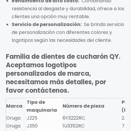
Rendimiento de alto costo:
Combinando
resistencia al desgaste y durabilidad, ofrece a los
clientes una opción muy rentable.
Servicio de personalización:
Se brinda servicio
de personalización con diferentes colores y
logotipos según las necesidades del cliente.
Familia de dientes de cucharón QY.
Aceptamos logotipos
personalizados de marca,
necesitamos más detalles, por
favor contáctenos.
Tipo de
Pes
Marca
Número de pieza
maquinaria
(kg
Oruga
J225
6Y3222RC
2.9
Oruga
J350
1U3352RC
7.5