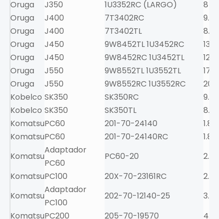
Oruga
J350
1U3352RC (LARGO)
8
Oruga
J400
7T3402RC
9.5
Oruga
J400
7T3402TL
8.3
Oruga
J450
9W8452TL 1U3452RC
13.5
Oruga
J450
9W8452RC 1U3452TL
12.0
Oruga
J550
9W8552TL 1U3552TL
17.5
Oruga
J550
9W8552RC 1U3552RC
20.5
Kobelco
SK350
SK350RC
9.5
Kobelco
SK350
SK350TL
8.3
Komatsu
PC60
201-70-24140
1.8
Komatsu
PC60
201-70-24140RC
1.8
Adaptador
Komatsu
PC60-20
2.5
PC60
Komatsu
PC100
20X-70-23161RC
2.6
Adaptador
Komatsu
202-70-12140-25
3.3
PC100
Komatsu
PC200
205-70-19570
4.5