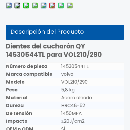
Descripción del Producto
Dientes del cucharón QY
14530544TL para VOL210/290
Número de pieza
14530544TL
Marca compatible
volvo
Modelo
VOL210/290
Peso
5,8 kg
Material
Acero aleado
Dureza
HRC48-52
De tensión
1450MPA
Impacto
≥20J/cm2
OEM o ODM
SÍ