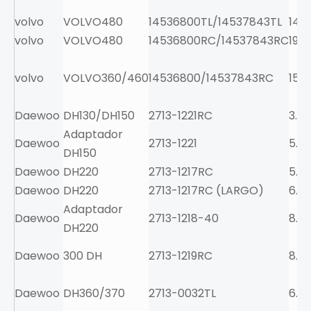
volvo
VOLVO480
14536800TL/14537843TL
14.7
volvo
VOLVO480
14536800RC/14537843RC
19.8
volvo
VOLVO360/460
14536800/14537843RC
15.6
Daewoo
DH130/DH150
2713-1221RC
3.9
Adaptador
Daewoo
2713-1221
5.6
DH150
Daewoo
DH220
2713-1217RC
5.5
Daewoo
DH220
2713-1217RC (LARGO)
6.3
Adaptador
Daewoo
2713-1218-40
8.3
DH220
Daewoo
300 DH
2713-1219RC
8.5
Daewoo
DH360/370
2713-0032TL
6.6