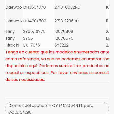
Daewoo
DH360/370
2713-0032RC
10.5
Daewoo
DH420/500
2713-1236RC
11.0
sany
SY65/ SY75
12076809
2.6
sany
SY55
12076675
1.8
Hitachi
EX-70/6
6Y3222
2.9
Tenga en cuenta que los modelos enumerados anteri
como referencia, ya que no podemos enumerar todos
disponibles aquí. Podemos suministrar productos adic
requisitos específicos. Por favor envíenos su consulta 
de sus necesidades.
Dientes del cucharón QY 14530544TL para
VOL210/290