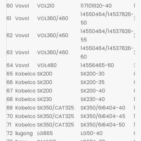
60
Vovol
VOL210
117101620-40
11.5
14550464/14537826-
61
Vovol
VOL360/460
23
50
14550464/14537826-
62
Vovol
VOL360/460
23
55
14550464/14537826-
63
Vovol
VOL360/460
23
60
64
Vovol
VOL480
14556465-60
26
65
Kobelco
SK200
SK200-30
8.5
66
Kobelco
SK200
SK200-35
8.5
67
Kobelco
SK200
SK200-40
8.5
68
Kobelco
SK230
SK230-40
11
69
Kobelco
SK350/CAT325
SK350/6I6404-40
12.
70
Kobelco
SK350/CAT325
SK350/6I6404-45
12.
71
Kobelco
SK350/CAT325
SK350/6I6404-50
12.
72
liugong
LG865
LG50-40
8.5