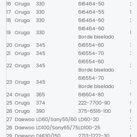
16
Oruga
330
6I6464-50
20
17
Oruga
330
6I6464-55
18.
18
Oruga
330
6I6464-60
20
6I6464-60
19
Oruga
330
18.
Borde biselado
20
Oruga
345
6I6554-60
31
21
Oruga
345
6I6554-70
31
6I6554-60
22
Oruga
345
30
Borde biselado
6I6554-70
23
Oruga
345
31.
Borde biselado
24
Oruga
365
6I6604-80
50
25
Oruga
374
222-7700-90
90
26
Oruga
390
375-6516-100
110
27
Daewoo
LD60/Sany55/60
LD60-20
2.4
28
Daewoo
LD100/Sany65/75
LD100-25
3.7
29
Daewoo
DH130/150
2713-1222-30
6