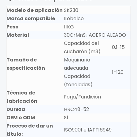
Modelo de aplicación
SK230
Marca compatible
Kobelco
Peso
11KG
Material
30CrMnSi, ACERO ALEADO
Capacidad del
0,1-15
cucharón (m3)
Tamaño de
Maquinaria
especificación
adecuada
1-120
Capacidad
(toneladas)
Técnica de
Forja/Fundición
fabricación
Dureza
HRC48-52
OEM o ODM
SÍ
Proceso de dar un
ISO9001 e IATF16949
título: