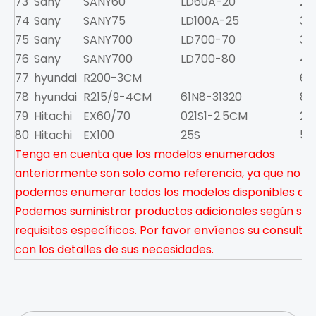
73
Sany
SANY60
LD60A-20
2.
74
Sany
SANY75
LD100A-25
3.8
75
Sany
SANY700
LD700-70
39
76
Sany
SANY700
LD700-80
45
77
hyundai
R200-3CM
6.5
78
hyundai
R215/9-4CM
61N8-31320
8
79
Hitachi
EX60/70
021S1-2.5CM
2.8
80
Hitachi
EX100
25S
5.1
Tenga en cuenta que los modelos enumerados
anteriormente son solo como referencia, ya que no
podemos enumerar todos los modelos disponibles aqu
Podemos suministrar productos adicionales según sus
requisitos específicos. Por favor envíenos su consulta
con los detalles de sus necesidades.