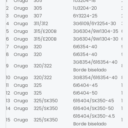
1
Oruga
305
1U3204-18
2
2
Oruga
305
1U3204-20
2
3
Oruga
307
6Y3224-25
2.7
4
Oruga
311/312
3G6109/6Y3254-30
3.8
5
Oruga
315/E200B
3G6304/9W1304-35
6.8
6
Oruga
315/E200B
3G6304/9W1304-30
6.8
7
Oruga
320
6I6354-40
9.5
8
Oruga
320
6I6354-40
9
3G8354/616354-40
9
Oruga
320/322
8.9
Borde biselado
10
Oruga
320/322
3G8354/616354-40
8.9
11
Oruga
325
6I6404-45
11.5
12
Oruga
325
6I6404-50
13.
13
Oruga
325/SK350
616404/SK350-45
11
14
Oruga
325/SK350
616404/SK350-50
12.
616404/SK350-4.5
15
Oruga
325/SK350
11.5
Borde biselado